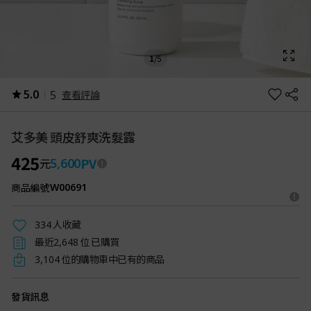
1
/
5
5.0
5
查看評論
艾多美 頭皮舒爽洗髮露
425
PV
5,600
元
商品編號
W00691
人收藏
334
最近
位 已購買
2,648
位的購物車中已有的商品
3,104
發貨訊息