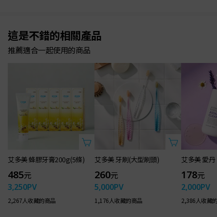
這是不錯的相關產品
推薦適合一起使用的商品
艾多美 蜂膠牙膏200g(5條)
艾多美 牙刷(大型刷頭)
艾多美 愛丹
485
260
178
元
元
元
3,250
PV
5,000
PV
2,000
PV
2,267人收藏的商品
1,176人收藏的商品
2,386人收藏