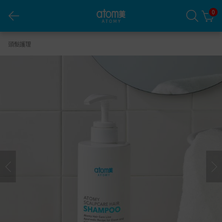
0
艾多美 頭皮舒爽洗髮露
頭髮護理