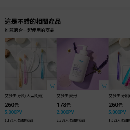
這是不錯的相關產品
推薦適合一起使用的商品
艾多美 牙刷(大型刷頭)
艾多美 愛丹
艾多美 牙刷
260
178
260
元
元
元
5,000
PV
2,000
PV
5,000
PV
1,179人收藏的商品
2,388人收藏的商品
1,032人收藏