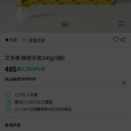
1
/
1
5.0
11
查看評論
艾多美 蜂膠牙膏200g(5條)
485
PV
3,250
元
商品編號
W00505
人收藏
2,276
最近
位 已購買
21,682
位的購物車中已有的商品
21,140
發貨訊息