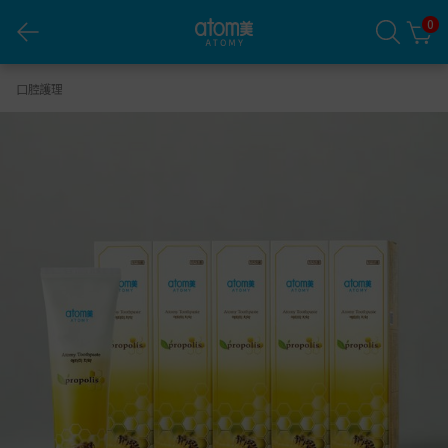
0
艾多美 蜂膠牙膏200g(5條)
口腔護理