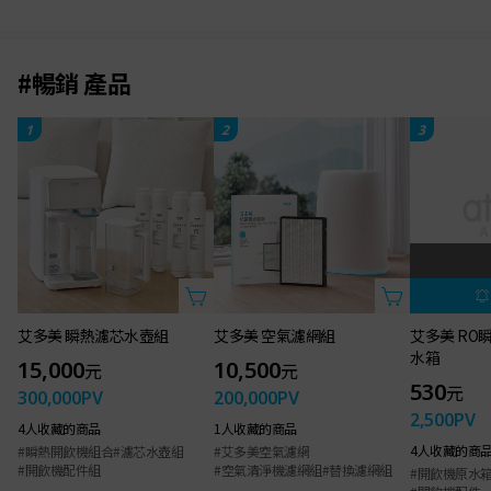
#暢銷 產品
1
2
3
艾多美 RO
水箱
530
元
2,500
PV
4人收藏的商
#開飲機原水
#開飲機配件
艾多美 瞬熱濾芯水壺組
艾多美 空氣濾網組
15,000
10,500
元
元
300,000
PV
200,000
PV
4人收藏的商品
1人收藏的商品
#瞬熱開飲機組合
#濾芯水壺組
#艾多美空氣濾網
#開飲機配件組
#空氣清淨機濾網組
#替換濾網組