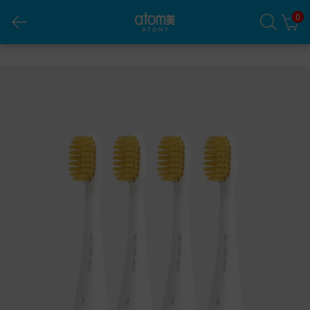
0
艾多美 電動牙刷替換刷頭