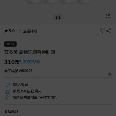
1
/
1
5.0
1
查看評論
GSGS
艾多美 電動牙刷替換刷頭
310
PV
3,200
元
商品編號
W02023
人收藏
88
最近
位 已購買
358
位的購物車中已有的商品
502
發貨訊息