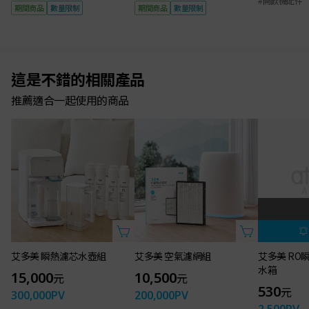
期間商品
數量限制
期間商品
數量限制
這是不錯的相關產品
推薦適合一起使用的商品
艾多美 RO
水箱
530
元
2,500
PV
4人收藏的商
#開飲機原水
#開飲機配件
艾多美 瞬熱濾芯水壺組
艾多美 空氣濾網組
15,000
10,500
元
元
300,000
PV
200,000
PV