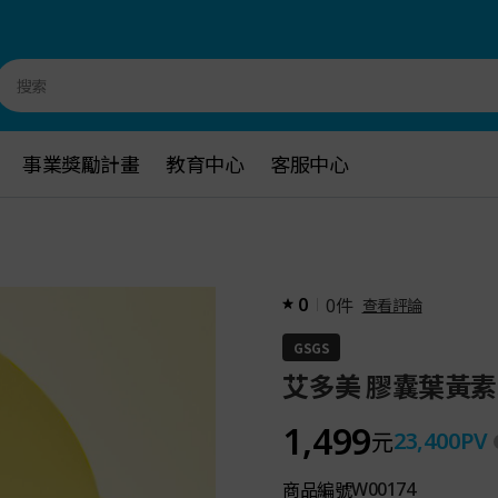
搜索
事業獎勵計畫
事業獎勵計畫
教育中心
教育中心
客服中心
客服中心
件
0
0
查看評論
GSGS
艾多美 膠囊葉黃素
1,499
元
23,400
PV
商品編號
W00174