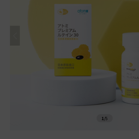
1
/
5