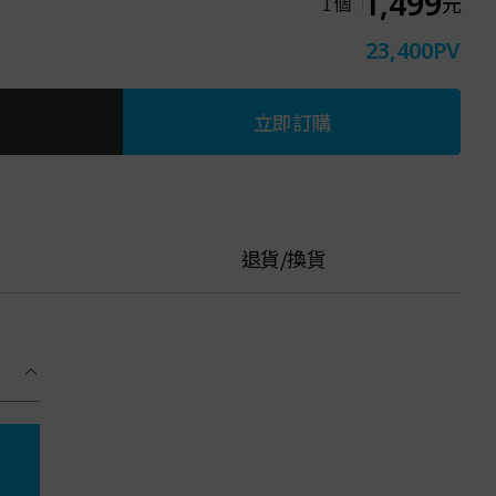
1,499
元
1
個
23,400
PV
立即訂購
退貨/換貨