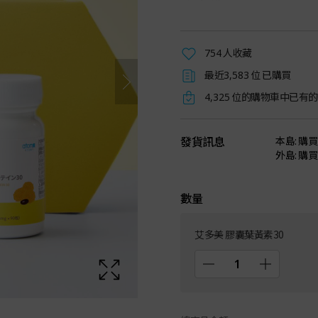
人收藏
754
最近
位 已購買
3,583
位的購物車中已有的
4,325
發貨訊息
本島: 購買
外島: 購買
數量
艾多美 膠囊葉黃素30