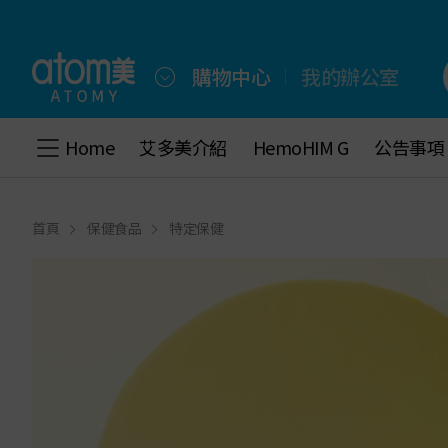
前
往
首
頁
購物中心
我的辦公室
跳
到
底
Home
Home
艾多美介紹
艾多美介紹
HemoHIM G
HemoHIM G
公告事項
公告事項
部
選
單
首頁
保健食品
特定保健